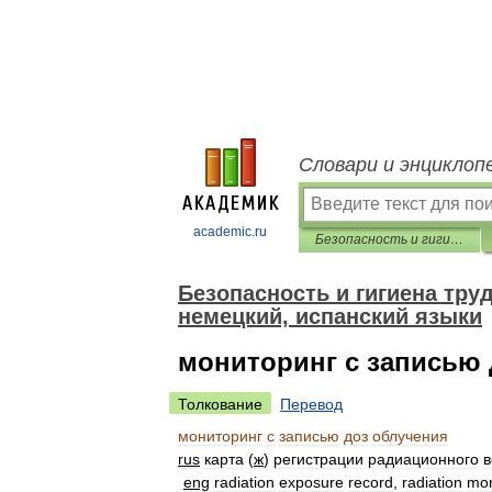
Словари и энциклоп
academic.ru
Безопасность и гигиена труда. Перевод на английский, французский, немецкий, испанский языки
Безопасность и гигиена тру
немецкий, испанский языки
мониторинг с записью 
Толкование
Перевод
мониторинг
с
записью
доз
облучения
rus
карта
(
ж
)
регистрации
радиационного
в
eng
radiation
exposure
record
,
radiation
mon