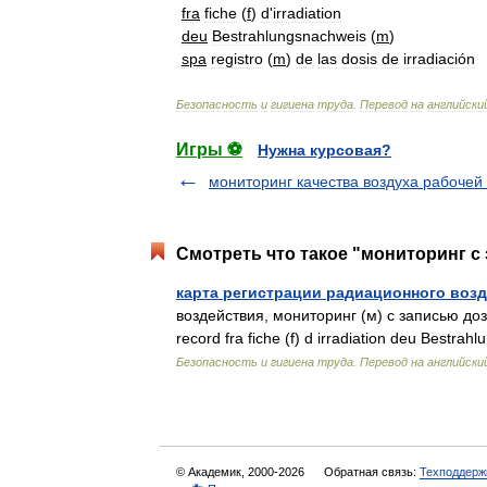
fra
fiche
(
f
)
d
'
irradiation
deu
Bestrahlungsnachweis
(
m
)
spa
registro
(
m
)
de
las
dosis
de
irradiación
Безопасность
и
гигиена
труда
.
Перевод
на
английски
Игры ⚽
Нужна курсовая?
мониторинг качества воздуха рабочей
Смотреть что такое "мониторинг с
карта регистрации радиационного воз
воздействия, мониторинг (м) с записью доз 
record fra fiche (f) d irradiation deu Bestr
Безопасность и гигиена труда. Перевод на английский
© Академик, 2000-2026
Обратная связь:
Техподдерж