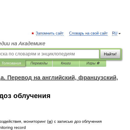
Запомнить сайт
Словарь на свой сайт
RU
едии на Академике
Найти!
Толкования
Переводы
Книги
Игры ⚽
да. Перевод на английский, французский,
доз облучения
оздействия
,
мониторинг
(
м
)
с
записью
доз
облучения
itoring
record