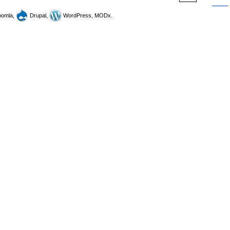
omla,
Drupal,
WordPress, MODx.