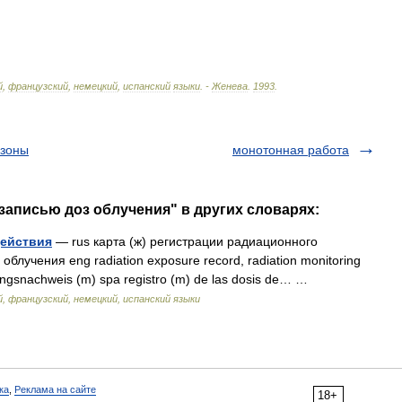
й
,
французский
,
немецкий
,
испанский
языки
. -
Женева
.
1993
.
 зоны
монотонная работа
 записью доз облучения" в других словарях:
действия
— rus карта (ж) регистрации радиационного
облучения eng radiation exposure record, radiation monitoring
ahlungsnachweis (m) spa registro (m) de las dosis de… …
, французский, немецкий, испанский языки
ка
,
Реклама на сайте
18+